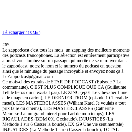
Télécharger
( 18 Mo )
#65
Le zappodcast c'est tous les mois, un zapping des meilleurs moments
des podcasts francophones. La sélection est entièrement participative
alors si vous tombez sur un passage qui mérite de se retrouver dans
le zappodcast, notez le nom et le numéro du podcast en question
ainsi que le minutage du passage incroyable et envoyez nous ça à
LeZappodcast@gmail.com
Ce mois-ci des extraits de STAR DE PODCAST (Episode 7 La
communaute), C EST PLUS COMPLIQUE QUE CA (Guillaume
Tell le heros qui n existait pas), LE ZINC (ep01 Le Chevalier Lune
et le nuage en carton), LE DERNIER TROM (episode 1 Cheval de
metal), LES MASTERCLASSES (William Karel Je voulais a tout
prix faire du cinema), LES MASTERCLASSES (Catherine
Meurisse J ai un grand interet pour l art de mon temps), LES
RIGAULADES (BDM 091 Geckaude), INJUSTICES (La
Methode 1 sur 6 Casser la boucle), EX (29 Une vie sentimentale),
INJUSTICES (La Methode 1 sur 6 Casser la boucle), TOTAL