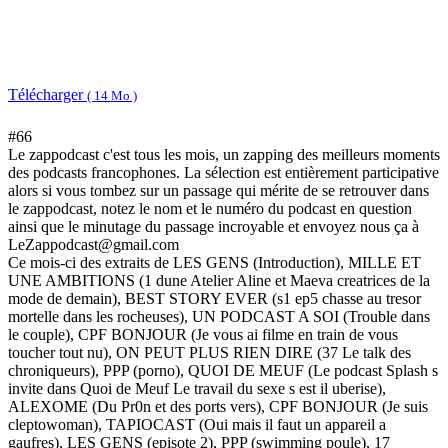
Télécharger
( 14 Mo )
#66
Le zappodcast c'est tous les mois, un zapping des meilleurs moments
des podcasts francophones. La sélection est entièrement participative
alors si vous tombez sur un passage qui mérite de se retrouver dans
le zappodcast, notez le nom et le numéro du podcast en question
ainsi que le minutage du passage incroyable et envoyez nous ça à
LeZappodcast@gmail.com
Ce mois-ci des extraits de LES GENS (Introduction), MILLE ET
UNE AMBITIONS (1 dune Atelier Aline et Maeva creatrices de la
mode de demain), BEST STORY EVER (s1 ep5 chasse au tresor
mortelle dans les rocheuses), UN PODCAST A SOI (Trouble dans
le couple), CPF BONJOUR (Je vous ai filme en train de vous
toucher tout nu), ON PEUT PLUS RIEN DIRE (37 Le talk des
chroniqueurs), PPP (porno), QUOI DE MEUF (Le podcast Splash s
invite dans Quoi de Meuf Le travail du sexe s est il uberise),
ALEXOME (Du Pr0n et des ports vers), CPF BONJOUR (Je suis
cleptowoman), TAPIOCAST (Oui mais il faut un appareil a
gaufres), LES GENS (episote 2), PPP (swimming poule), 17