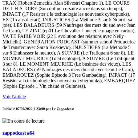
TRAX (Robert Zemeckis Alan Silvestri Chapitre 1), LE COURS
DE L HISTOIRE (Surcouf un corsaire ancre dans son temps),
IMPACT (17 Resister a la technologie les nouveaux cyberpunks),
EX (15 ans d ecart), INJUSTICES (La Methode 3 sur 6 Nourrir sa
joie), LES BALADEURS (59 Naufrages des mers du sud avec Jean
Le Cam), LE ZINC (ep01 Le Chevalier Lune et le nuage en carton),
VA TE FAIRE VOIR (22 L evolution des relations avec Nelly
Michelin), GENERATION PODCAST (summer school Productrice
de Transfert avec Sarah Koskievic), INJUSTICES (La Methode 5
sur 6 Embrasser la nuance), A SUIVRE (Le Trafiquant 6 sur 8), LE
MOMENT MEURICE (Total ecologie), A SUIVRE (Le Trafiquant
3 sur 8), LE MOMENT MEURICE (Le business des vieux), LES
BALADEURS (59 Naufrages des mers du sud avec Jean Le Cam),
EMBARQUEZ (Sophie Episode 3 Free Gambading), IMPACT (17
Resister a la technologie les nouveaux cyberpunks), EMBARQUEZ
(Sophie Episode 1 Vin chaud et Guinness).
Voir l'article
Publié le
07/09/2022 à 23:00
par
Le Zappodcast
zappodcast #64