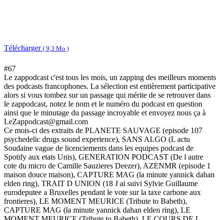
Télécharger
( 9,3 Mo )
#67
Le zappodcast c'est tous les mois, un zapping des meilleurs moments
des podcasts francophones. La sélection est entièrement participative
alors si vous tombez sur un passage qui mérite de se retrouver dans
le zappodcast, notez le nom et le numéro du podcast en question
ainsi que le minutage du passage incroyable et envoyez nous ça à
LeZappodcast@gmail.com
Ce mois-ci des extraits de PLANETE SAUVAGE (episode 107
psychedelic drugs sound experience), SANS ALGO (L actu
Soudaine vague de licenciements dans les equipes podcast de
Spotify aux etats Unis), GENERATION PODCAST (De l autre
cote du micro de Camille Sauzieres Deezer), AZENMR (episode 1
maison douce maison), CAPTURE MAG (la minute yannick dahan
elden ring), TRAIT D UNION (18 J ai suivi Sylvie Guillaume
eurodeputee a Bruxelles pendant le vote sur la taxe carbone aux
frontieres), LE MOMENT MEURICE (Tribute to Babeth),
CAPTURE MAG (la minute yannick dahan elden ring), LE
MOMENT MEURICE (Tribute to Babeth), LE COURS DE L