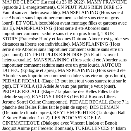
MAJ DE CLEGOT (La maj du 23 05 2022), MAMY FRANCINE
(episode 2 L enregistrement), ON PEUT PLUS RIEN DIRE (35
Faut il sauver l heterosexualite), MANSPLAINING (Hors serie d
ete Aborder sans importuner comment seduire sans etre un gros
lourd), ET VOILA (scoubidou avant montage filles et garcons avec
Iris E), MANSPLAINING (Hors serie d ete Aborder sans
importuner comment seduire sans etre un gros lourd), TRUE
STORY (Francoise Hardy et Jacques Dutronc Aimer c est garder ses
distances sa liberte son individualite), MANSPLAINING (Hors
serie d ete Aborder sans importuner comment seduire sans etre un
gros lourd), ON PEUT PLUS RIEN DIRE (35 Faut il sauver l
heterosexualite), MANSPLAINING (Hors serie d ete Aborder sans
importuner comment seduire sans etre un gros lourd), AUTOUR
DU FEU (Epilogue et apres), MANSPLAINING (Hors serie d ete
Aborder sans importuner comment seduire sans etre un gros lourd),
PEDALE RECALL (Etape 13 tout tout tout vous saurez tout sur le
pipi), ET VOILA (10 Adele Je veux pas parler je veux jouer),
PEDALE RECALL (Etape 7 la planche des Belles Filles fait le
plein de super), RAYONS LIBRES (166 RLI Rayons Libres
Jerome Sorrel Celine Champonnet), PEDALE RECALL (Etape 7 la
planche des Belles Filles fait le plein de super), DES DEMAIN
(Demain le climat d apres), RHYTHM FIGHTER (12 dragon Ball
Z Super Butouden 1 et 2), LES PODCASTS DE LA
CINEMATHEQUE (Dialogue avec Vincent Lindon et Benoit
Jacquot Anime par Frederic Bonnaud), TURBULENCES (4 Islam